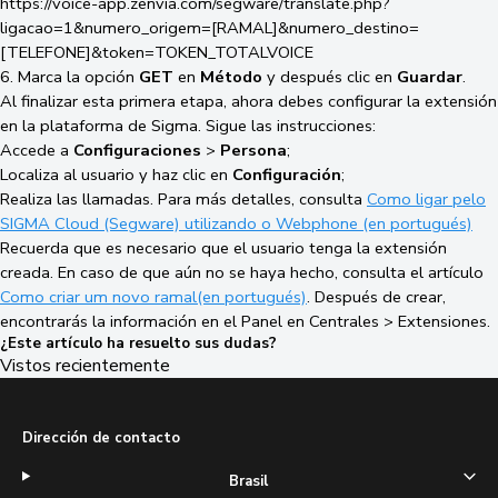
https://voice-app.zenvia.com/segware/translate.php?
ligacao=1&numero_origem=[RAMAL]&numero_destino=
[TELEFONE]&token=TOKEN_TOTALVOICE
6.
Marca la opción
GET
en
Método
y después clic en
Guardar
.
Al finalizar esta primera etapa, ahora debes configurar la extensión
en la plataforma de Sigma. Sigue las instrucciones:
Accede a
Configuraciones
>
Persona
;
Localiza al usuario y haz clic en
Configuración
;
Realiza las llamadas. Para más detalles, consulta
Como ligar pelo
SIGMA Cloud (Segware) utilizando o Webphone (en portugués)
Recuerda que es necesario que el usuario tenga la extensión
creada. En caso de que aún no se haya hecho, consulta el artículo
Como criar um novo ramal(en portugués)
. Después de crear,
encontrarás la información en el Panel en Centrales > Extensiones.
¿Este artículo ha resuelto sus dudas?
Vistos recientemente
Dirección de contacto
Brasil