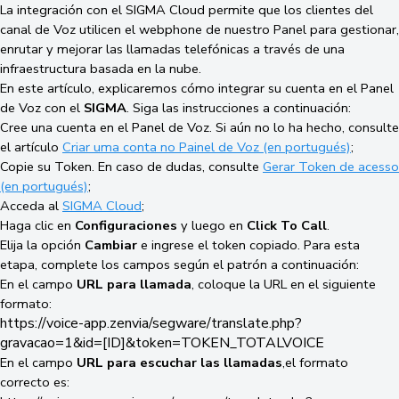
La integración con el SIGMA Cloud permite que los clientes del
canal de Voz utilicen el webphone de nuestro Panel para gestionar,
enrutar y mejorar las llamadas telefónicas a través de una
infraestructura basada en la nube.
En este artículo, explicaremos cómo integrar su cuenta en el Panel
de Voz con el
SIGMA
. Siga las instrucciones a continuación:
Cree una cuenta en el Panel de Voz. Si aún no lo ha hecho, consulte
el artículo
Criar uma conta no Painel de Voz (en portugués)
;
Copie su Token. En caso de dudas, consulte
Gerar Token de acesso
(en portugués)
;
Acceda al
SIGMA Cloud
;
Haga clic en
Configuraciones
y luego en
Click
To Call
.
Elija la opción
Cambiar
e ingrese el token copiado. Para esta
etapa, complete los campos según el patrón a continuación:
En el campo
URL para llamada
, coloque la URL en el siguiente
formato:
https://voice-app.zenvia/segware/translate.php?
gravacao=1&id=[ID]&token=TOKEN_TOTALVOICE
En el campo
URL para escuchar las llamadas
,el formato
correcto es: