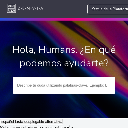
Status de la Platafor
Hola, Humans. ¿En qué
podemos ayudarte?
Español
Lista desplegable alternativa
Seleccione el idioma de visualización: