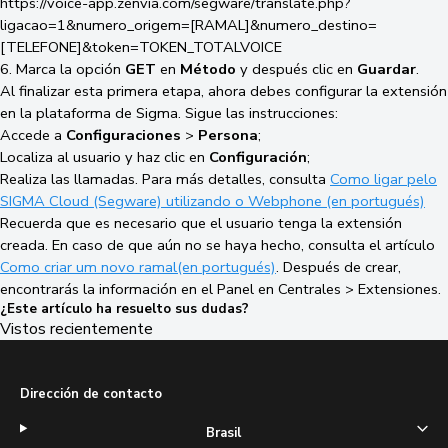
https://voice-app.zenvia.com/segware/translate.php?
ligacao=1&numero_origem=[RAMAL]&numero_destino=
[TELEFONE]&token=TOKEN_TOTALVOICE
6.
Marca la opción
GET
en
Método
y después clic en
Guardar
.
Al finalizar esta primera etapa, ahora debes configurar la extensión
en la plataforma de Sigma. Sigue las instrucciones:
Accede a
Configuraciones
>
Persona
;
Localiza al usuario y haz clic en
Configuración
;
Realiza las llamadas. Para más detalles, consulta
Como ligar pelo
SIGMA Cloud (Segware) utilizando o Webphone (en portugués)
Recuerda que es necesario que el usuario tenga la extensión
creada. En caso de que aún no se haya hecho, consulta el artículo
Como criar um novo ramal(en portugués)
. Después de crear,
encontrarás la información en el Panel en Centrales > Extensiones.
¿Este artículo ha resuelto sus dudas?
Vistos recientemente
Dirección de contacto
Brasil