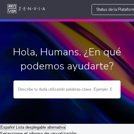
Status de la Platafor
Hola, Humans. ¿En qué
podemos ayudarte?
Español
Lista desplegable alternativa
Seleccione el idioma de visualización: