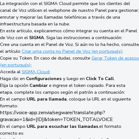
La integración con el SIGMA Cloud permite que los clientes del
canal de Voz utilicen el webphone de nuestro Panel para gestionar,
enrutar y mejorar las llamadas telefónicas a través de una
infraestructura basada en la nube.
En este artículo, explicaremos cómo integrar su cuenta en el Panel
de Voz con el
SIGMA
. Siga las instrucciones a continuación:
Cree una cuenta en el Panel de Voz. Si aún no lo ha hecho, consulte
el artículo
Criar uma conta no Painel de Voz (en portugués)
;
Copie su Token. En caso de dudas, consulte
Gerar Token de acesso
(en portugués)
;
Acceda al
SIGMA Cloud
;
Haga clic en
Configuraciones
y luego en
Click
To Call
.
Elija la opción
Cambiar
e ingrese el token copiado. Para esta
etapa, complete los campos según el patrón a continuación:
En el campo
URL para llamada
, coloque la URL en el siguiente
formato:
https://voice-app.zenvia/segware/translate.php?
gravacao=1&id=[ID]&token=TOKEN_TOTALVOICE
En el campo
URL para escuchar las llamadas
,el formato
correcto es: