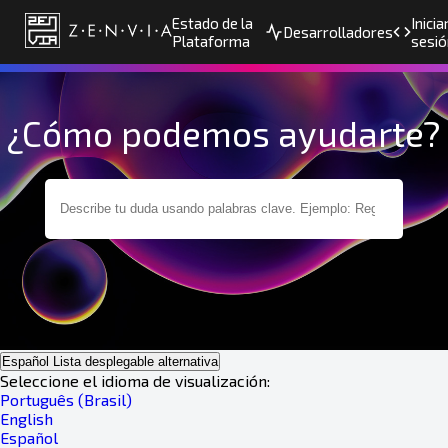
Estado de la
Inicia
Desarrolladores
Plataforma
sesió
¿Cómo podemos ayudarte?
Español
Lista desplegable alternativa
Seleccione el idioma de visualización:
Português (Brasil)
English
Español