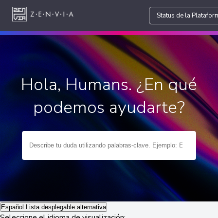
Status de la Platafor
Hola, Humans. ¿En qué
podemos ayudarte?
Español
Lista desplegable alternativa
Seleccione el idioma de visualización: