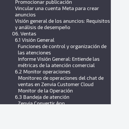
Promocionar publicación
Vincular una cuenta Meta para crear
anuncios
Visión general de los anuncios: Requisitos
y análisis de desempeño
06. Ventas
6.1 Visión General
Funciones de control y organización de
las atenciones
Informe Visión General: Entiende las
métricas de la atención comercial
6.2 Monitor operaciones
Monitoreo de operaciones del chat de
ventas en Zenvia Customer Cloud
Monitor de la Operación
6.3 Bandeja de atención
Zenvia Convertir App
Bandeja de atención comercial en Zenvia
Customer Cloud
Bandeja de entrada compartida
Bandeja de Atención Compartido en