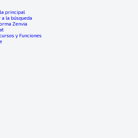
a principal
 a la búsqueda
forma Zenvia
at
ecursos y Funciones
e