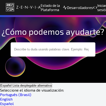
Estado de la
Inicia
Desarrolladores
Plataforma
sesió
¿Cómo podemos ayudarte?
Español
Lista desplegable alternativa
Seleccione el idioma de visualización:
Português (Brasil)
English
Español