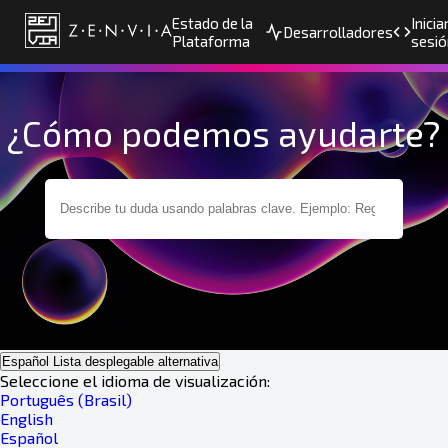
Estado de la
Inicia
Desarrolladores
Plataforma
sesió
¿Cómo podemos ayudarte?
Español
Lista desplegable alternativa
Seleccione el idioma de visualización:
Português (Brasil)
English
Español