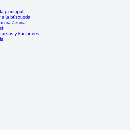
a principal
 a la búsqueda
forma Zenvia
at
ecursos y Funciones
is