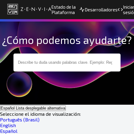
Estado de la
Inicia
Desarrolladores
Plataforma
sesió
¿Cómo podemos ayudarte?
Español
Lista desplegable alternativa
Seleccione el idioma de visualización:
Português (Brasil)
English
Español