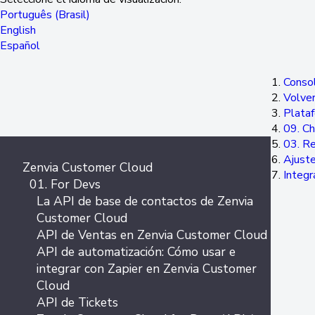
Português (Brasil)
English
Español
Consol
Volver
Plata
09. C
03. Re
Ajust
Zenvia Customer Cloud
Integr
01. For Devs
La API de base de contactos de Zenvia
Customer Cloud
API de Ventas en Zenvia Customer Cloud
API de automatización: Cómo usar e
integrar con Zapier en Zenvia Customer
Cloud
API de Tickets