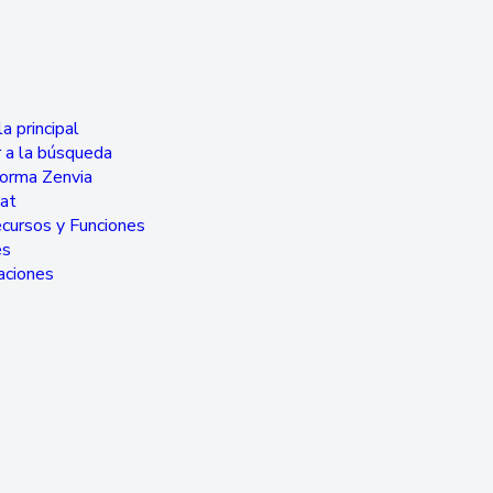
a principal
 a la búsqueda
forma Zenvia
hat
cursos y Funciones
es
aciones