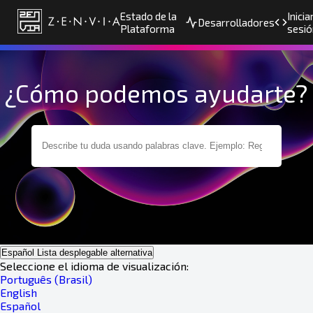
Estado de la
Inicia
Desarrolladores
Plataforma
sesió
¿Cómo podemos ayudarte?
Español
Lista desplegable alternativa
Seleccione el idioma de visualización:
Português (Brasil)
English
Español