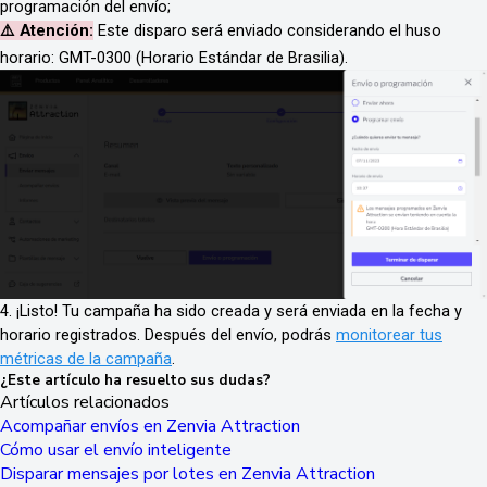
programación del envío;
⚠️ Atención:
Este disparo será enviado considerando el huso
horario: GMT-0300 (Horario Estándar de Brasilia).
4. ¡Listo! Tu campaña ha sido creada y será enviada en la fecha y
horario registrados. Después del envío, podrás
monitorear tus
métricas de la campaña
.
¿Este artículo ha resuelto sus dudas?
Artículos relacionados
Acompañar envíos en Zenvia Attraction
Cómo usar el envío inteligente
Disparar mensajes por lotes en Zenvia Attraction