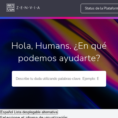
Status de la Platafor
Hola, Humans. ¿En qué
podemos ayudarte?
Español
Lista desplegable alternativa
Seleccione el idioma de visualización: