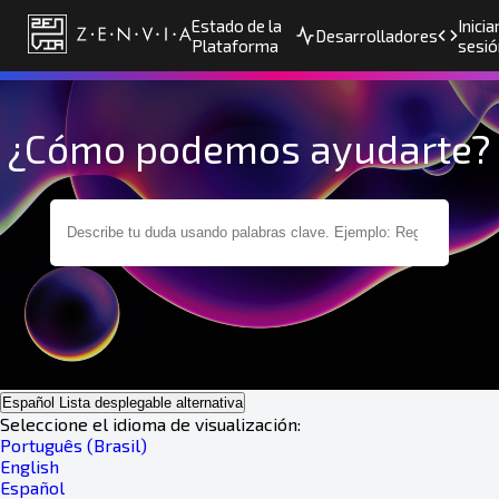
Estado de la
Inicia
Desarrolladores
Plataforma
sesió
¿Cómo podemos ayudarte?
Español
Lista desplegable alternativa
Seleccione el idioma de visualización:
Português (Brasil)
English
Español