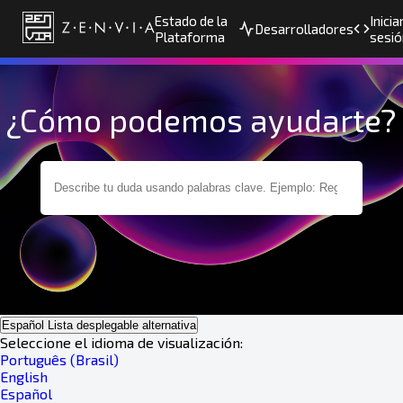
Estado de la
Inicia
Desarrolladores
Plataforma
sesió
¿Cómo podemos ayudarte?
Español
Lista desplegable alternativa
Seleccione el idioma de visualización:
Português (Brasil)
English
Español