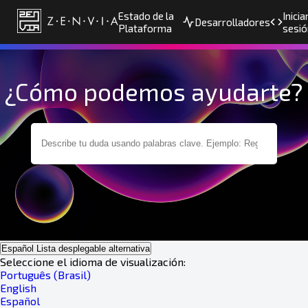
Estado de la
Inicia
Desarrolladores
Plataforma
sesió
¿Cómo podemos ayudarte?
Español
Lista desplegable alternativa
Seleccione el idioma de visualización:
Português (Brasil)
English
Español