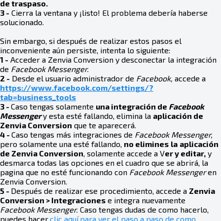
de traspaso.
3 -
Cierra la ventana y ¡listo! El problema debería haberse
solucionado.
Sin embargo, si después de realizar estos pasos el
inconveniente aún persiste, intenta lo siguiente:
1 -
Acceder a Zenvia Conversion y desconectar la integración
de
Facebook Messenger.
2 -
Desde el usuario administrador de
Facebook,
accede a
https://www.facebook.com/settings/?
tab=business_tools
3 -
Caso tengas solamente
una integración de
Facebook
Messenger
y esta esté fallando, elimina la
aplicación de
Zenvia Conversion
que te aparecerá.
4 -
Caso tengas más integraciones de
Facebook Messenger,
pero solamente una esté fallando,
no elimines
la
aplicación
de Zenvia Conversion
, solamente accede a V
er y editar,
y
desmarca todas las opciones en el cuadro que se abrirá, la
pagina que no esté funcionando con
Facebook Messenger
en
Zenvia Conversion.
5 -
Después de realizar ese procedimiento, accede a
Zenvia
Conversion > Integraciones
e integra nuevamente
Facebook Messenger.
Caso tengas dudas de como hacerlo,
puedes hacer
clic aquí
para ver el paso a paso de como