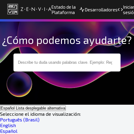
Estado de la
Inicia
Desarrolladores
Plataforma
sesió
¿Cómo podemos ayudarte?
Español
Lista desplegable alternativa
Seleccione el idioma de visualización:
Português (Brasil)
English
Español