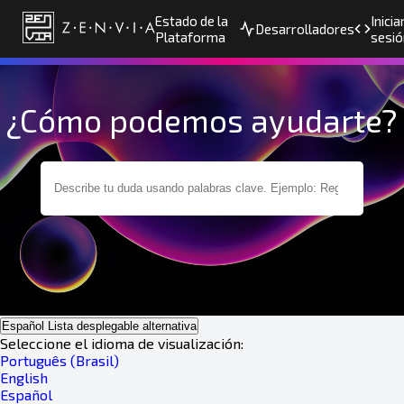
Estado de la
Inicia
Desarrolladores
Plataforma
sesió
¿Cómo podemos ayudarte?
Español
Lista desplegable alternativa
Seleccione el idioma de visualización:
Português (Brasil)
English
Español