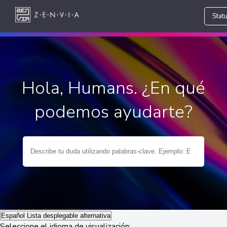
Stat
Hola, Humans. ¿En qué
podemos ayudarte?
Español
Lista desplegable alternativa
Seleccione el idioma de visualización: