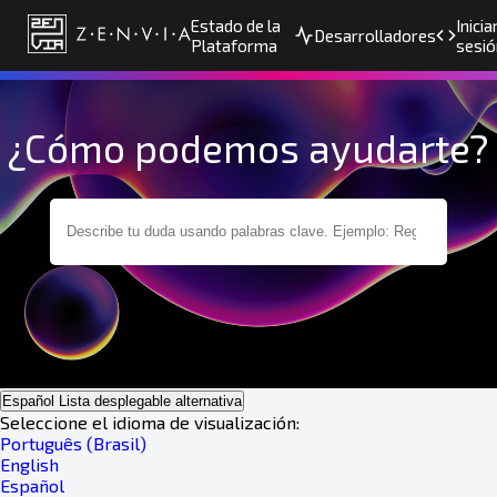
Estado de la
Inicia
Desarrolladores
Plataforma
sesió
¿Cómo podemos ayudarte?
Español
Lista desplegable alternativa
Seleccione el idioma de visualización:
Português (Brasil)
English
Español