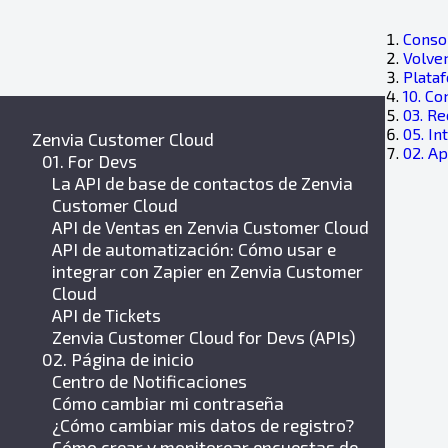
Consol
Volver
Plata
10. Co
03. R
05. I
Zenvia Customer Cloud
02. A
01. For Devs
La API de base de contactos de Zenvia
Customer Cloud
API de Ventas en Zenvia Customer Cloud
API de automatización: Cómo usar e
integrar con Zapier en Zenvia Customer
Cloud
API de Tickets
Zenvia Customer Cloud for Devs (APIs)
02. Página de inicio
Centro de Notificaciones
Cómo cambiar mi contraseña
¿Cómo cambiar mis datos de registro?
Cómo crear y monitorear encuestas de