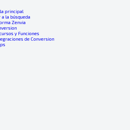
a principal
 a la búsqueda
forma Zenvia
nversion
ecursos y Funciones
ntegraciones de Conversion
pps