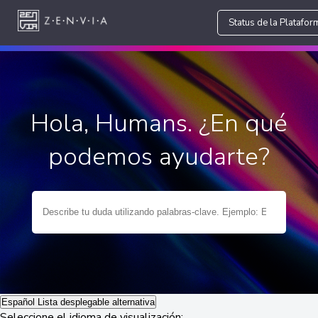
Status de la Platafor
Hola, Humans. ¿En qué
podemos ayudarte?
Español
Lista desplegable alternativa
Seleccione el idioma de visualización: