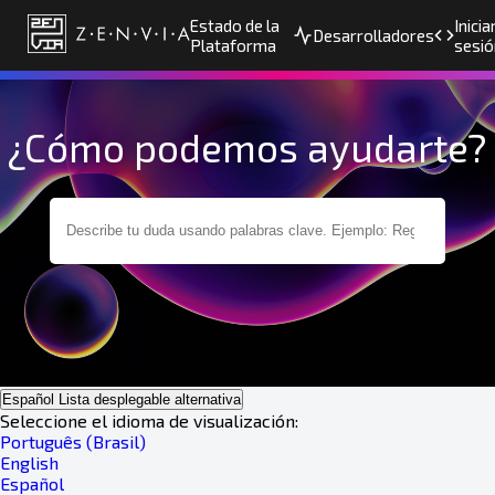
Estado de la
Inicia
Desarrolladores
Plataforma
sesió
¿Cómo podemos ayudarte?
Español
Lista desplegable alternativa
Seleccione el idioma de visualización:
Português (Brasil)
English
Español