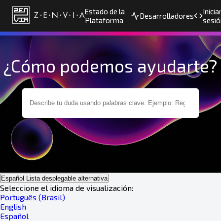
Estado de la
Inicia
Desarrolladores
Plataforma
sesió
¿Cómo podemos ayudarte?
Español
Lista desplegable alternativa
Seleccione el idioma de visualización:
Português (Brasil)
English
Español