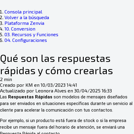
Consola principal
Volver a la búsqueda
Plataforma Zenvia
10. Conversion
03. Recursos y Funciones
04. Configuraciones
Qué son las respuestas
rápidas y cómo crearlas
2 min
Creado por KM en 10/03/2023 14:41
Actualizado por Leonora Alves en 30/04/2025 16:33
Las
Respuestas Rápidas
son modelos de mensajes diseñados
para ser enviados en situaciones específicas durante un servicio al
cliente para acelerar la comunicación con tus contactos.
Por ejemplo, si un producto está fuera de stock o si la empresa
recibe un mensaje fuera del horario de atención, se enviará una
Respuesta Rápida al contacto.