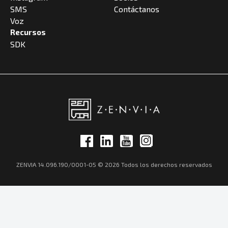
SMS
Contáctanos
Voz
Recursos
SDK
ZENVIA 14.096.190/0001-05 © 2026 Todos los derechos reservados