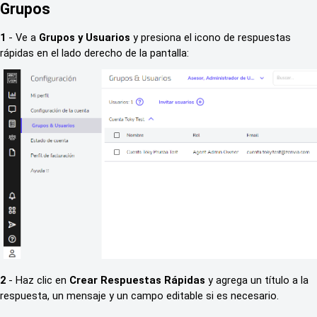
Grupos
1
- Ve a
Grupos y Usuarios
y presiona el icono de respuestas
rápidas en el lado derecho de la pantalla:
2
- Haz clic en
Crear Respuestas Rápidas
y agrega un título a la
respuesta, un mensaje y un campo editable si es necesario.