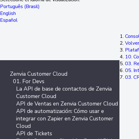
Português (Brasil)
English
Español
Consol
Volver
Plata
10. Co
03. Re
05. In
Zenvia Customer Cloud
03. C
01. For Devs
La API de base de contactos de Zenvia
Customer Cloud
API de Ventas en Zenvia Customer Cloud
API de automatización: Cómo usar e
integrar con Zapier en Zenvia Customer
Cloud
API de Tickets