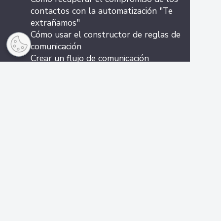
contactos con la automatización "Te
extrañamos"
Cómo usar el constructor de reglas de
comunicación
Crear un flujo de comunicación
automatizado en Zenvia Customer Cloud
Transferir contactos para chat en flujos
de automatización
05. Anuncios
Modificar definiciones de público
Introducción al Administrador de
Anuncios de Meta: Conceptos y
funcionalidades
Presupuesto diario: Cómo funciona y qué
hacer con las variaciones de valor
Promocionar publicación
Vincular una cuenta Meta para crear
anuncios