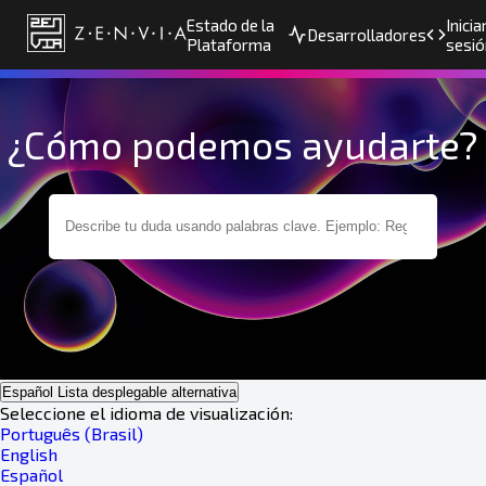
Estado de la
Inicia
Desarrolladores
Plataforma
sesió
¿Cómo podemos ayudarte?
Español
Lista desplegable alternativa
Seleccione el idioma de visualización:
Português (Brasil)
English
Español