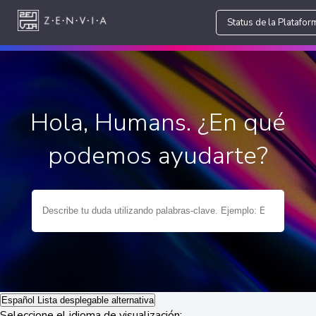
Status de la Platafor
Hola, Humans. ¿En qué
podemos ayudarte?
Español
Lista desplegable alternativa
Seleccione el idioma de visualización: