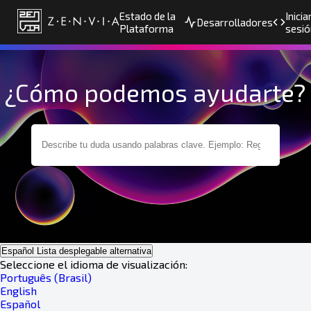
Estado de la
Inicia
Desarrolladores
Plataforma
sesió
¿Cómo podemos ayudarte?
Español
Lista desplegable alternativa
Seleccione el idioma de visualización:
Português (Brasil)
English
Español