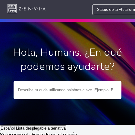
Status de la Platafor
Hola, Humans. ¿En qué
podemos ayudarte?
Español
Lista desplegable alternativa
Seleccione el idioma de visualización: