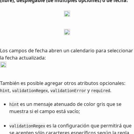
(libre), desplegable (de múltiples opciones) o de fecha:
Los campos de fecha abren un calendario para seleccionar
la fecha actualizada:
También es posible agregar otros atributos opcionales:
,
,
y
.
hint
validationRegex
validationError
required
es un mensaje atenuado de color gris que se
hint
muestra si el campo está vacío;
es la configuración que permitirá que
validationRegex
se acepten sólo caracteres específicos según la regla