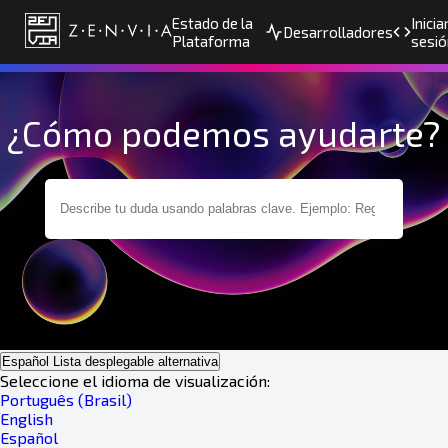
Estado de la
Inicia
Desarrolladores
Plataforma
sesió
¿Cómo podemos ayudarte?
Español
Lista desplegable alternativa
Seleccione el idioma de visualización:
Português (Brasil)
English
Español