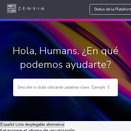
Status de la Platafor
Hola, Humans. ¿En qué
podemos ayudarte?
Español
Lista desplegable alternativa
Seleccione el idioma de visualización: