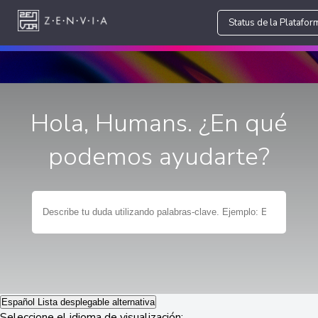
Status de la Platafor
Hola, Humans. ¿En qué
podemos ayudarte?
Español
Lista desplegable alternativa
Seleccione el idioma de visualización: