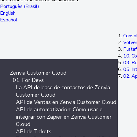
Português (Brasil)
English
Español
Consol
Volver
Plata
10. Co
03. Re
05. In
Zenvia Customer Cloud
02. A
01. For Devs
La API de base de contactos de Zenvia
Customer Cloud
API de Ventas en Zenvia Customer Cloud
API de automatización: Cómo usar e
integrar con Zapier en Zenvia Customer
Cloud
API de Tickets