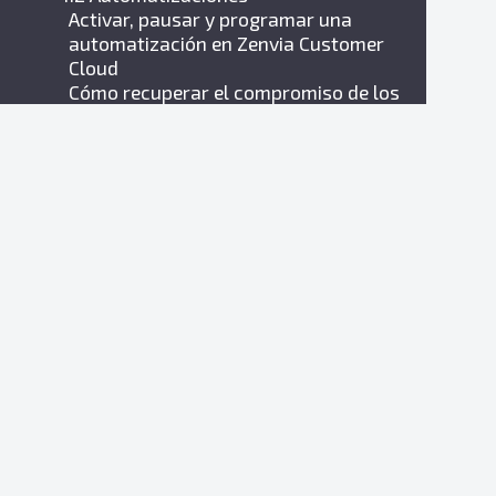
Activar, pausar y programar una
automatización en Zenvia Customer
Cloud
Cómo recuperar el compromiso de los
contactos con la automatización "Te
extrañamos"
Cómo usar el constructor de reglas de
comunicación
Crear un flujo de comunicación
automatizado en Zenvia Customer Cloud
Transferir contactos para chat en flujos
de automatización
05. Anuncios
Modificar definiciones de público
Introducción al Administrador de
Anuncios de Meta: Conceptos y
funcionalidades
Presupuesto diario: Cómo funciona y qué
hacer con las variaciones de valor
Promocionar publicación