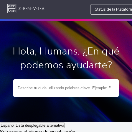
Status de la Platafor
Hola, Humans. ¿En qué
podemos ayudarte?
Español
Lista desplegable alternativa
Seleccione el idioma de visualización: