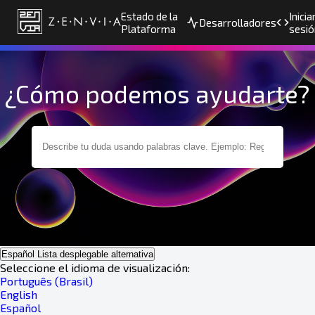
Estado de la
Inicia
Desarrolladores
Plataforma
sesió
¿Cómo podemos ayudarte?
Español
Lista desplegable alternativa
Seleccione el idioma de visualización:
Português (Brasil)
English
Español