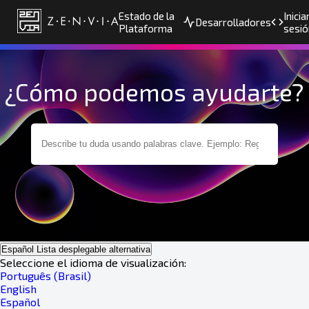
Estado de la
Inicia
Desarrolladores
Plataforma
sesió
¿Cómo podemos ayudarte?
Español
Lista desplegable alternativa
Seleccione el idioma de visualización:
Português (Brasil)
English
Español