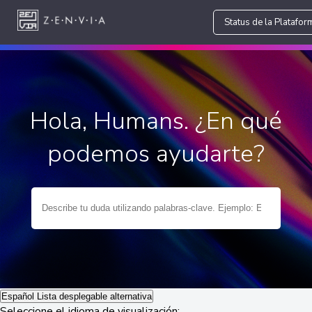
Status de la Platafor
Hola, Humans. ¿En qué
podemos ayudarte?
Español
Lista desplegable alternativa
Seleccione el idioma de visualización: