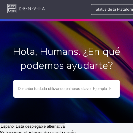
Status de la Platafor
Hola, Humans. ¿En qué
podemos ayudarte?
Español
Lista desplegable alternativa
Seleccione el idioma de visualización: