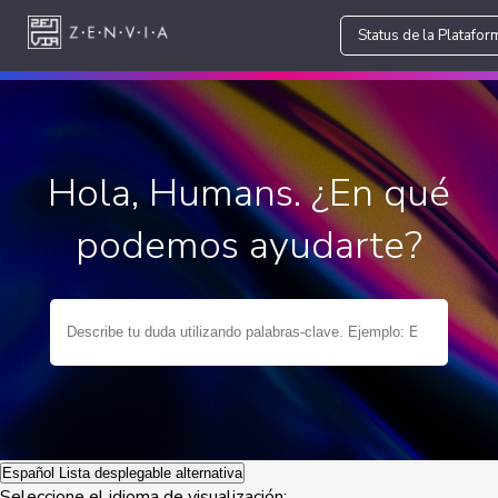
Status de la Platafor
Hola, Humans. ¿En qué
podemos ayudarte?
Español
Lista desplegable alternativa
Seleccione el idioma de visualización: