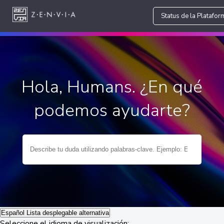
Status de la Platafor
Hola, Humans. ¿En qué
podemos ayudarte?
Español
Lista desplegable alternativa
Seleccione el idioma de visualización: