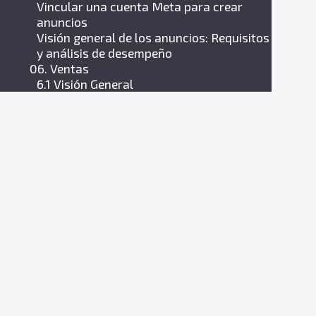
Vincular una cuenta Meta para crear
anuncios
Visión general de los anuncios: Requisitos
y análisis de desempeño
06. Ventas
6.1 Visión General
Funciones de control y organización de
las atenciones
Informe Visión General: Entiende las
métricas de la atención comercial
6.2 Monitor operaciones
Monitoreo de operaciones del chat de
ventas en Zenvia Customer Cloud
Monitor de la Operación
6.3 Bandeja de atención
Zenvia Convertir App
Bandeja de atención comercial en Zenvia
Customer Cloud
Bandeja de entrada compartida
Bandeja de Atención Compartido en