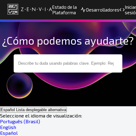
Estado de la
Inicia
Desarrolladores
Plataforma
sesió
¿Cómo podemos ayudarte?
Español
Lista desplegable alternativa
Seleccione el idioma de visualización:
Português (Brasil)
English
Español