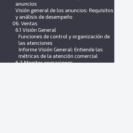
anuncios
Visión general de los anuncios: Requisitos
y análisis de desempeño
06. Ventas
6.1 Visión General
Funciones de control y organización de
las atenciones
Informe Visión General: Entiende las
métricas de la atención comercial
6.2 Monitor operaciones
Monitoreo de operaciones del chat de
ventas en Zenvia Customer Cloud
Monitor de la Operación
6.3 Bandeja de atención
Zenvia Convertir App
Bandeja de atención comercial en Zenvia
Customer Cloud
Bandeja de entrada compartida
Bandeja de Atención Compartido en
Zenvia Customer Cloud