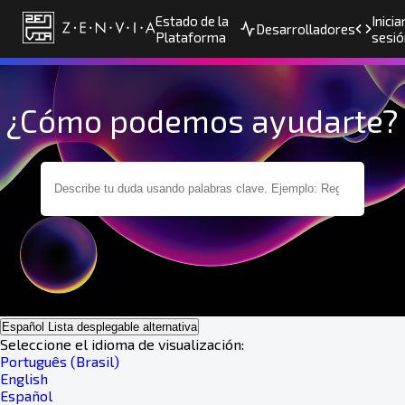
Estado de la
Inicia
Desarrolladores
Plataforma
sesió
¿Cómo podemos ayudarte?
Español
Lista desplegable alternativa
Seleccione el idioma de visualización:
Português (Brasil)
English
Español