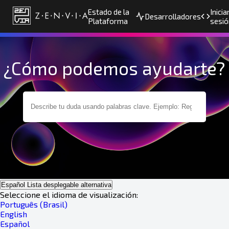
Estado de la
Inicia
Desarrolladores
Plataforma
sesió
¿Cómo podemos ayudarte?
Español
Lista desplegable alternativa
Seleccione el idioma de visualización:
Português (Brasil)
English
Español