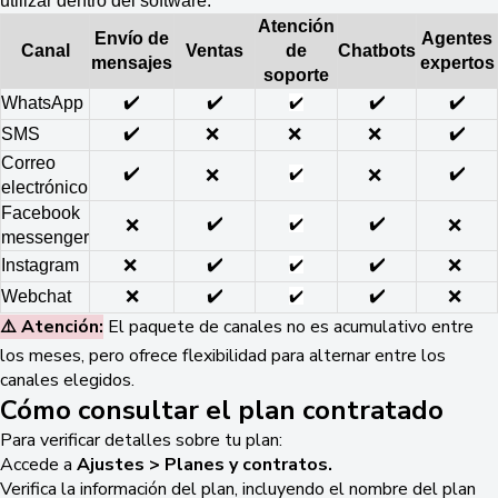
utilizar dentro del software:
Atención
Envío de
Agentes
Canal
Ventas
de
Chatbots
mensajes
expertos
soporte
✔️
✔️
✔️
✔️
WhatsApp
✔️
✔️
✔️
SMS
❌
❌
❌
Correo
✔️
✔️
✔️
❌
❌
electrónico
Facebook
✔️
✔️
✔️
❌
❌
messenger
✔️
✔️
Instagram
❌
✔️
❌
✔️
✔️
Webchat
❌
✔️
❌
⚠️ Atención:
El paquete de canales no es acumulativo entre
los meses, pero ofrece flexibilidad para alternar entre los
canales elegidos.
Cómo consultar el plan contratado
Para verificar detalles sobre tu plan:
Accede a
Ajustes > Planes y contratos.
Verifica la información del plan, incluyendo el nombre del plan