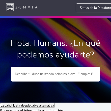
Status de la Platafor
Hola, Humans. ¿En qué
podemos ayudarte?
Español
Lista desplegable alternativa
Seleccione el idioma de visualización: