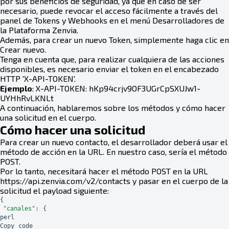
por sus beneficios de seguridad, ya que en caso de ser
necesario, puede revocar el acceso fácilmente a través del
panel de Tokens y Webhooks en el menú Desarrolladores de
la Plataforma Zenvia.
Además, para crear un nuevo Token, simplemente haga clic en
Crear nuevo.
Tenga en cuenta que, para realizar cualquiera de las acciones
disponibles, es necesario enviar el token en el encabezado
HTTP 'X-API-TOKEN'.
Ejemplo
: X-API-TOKEN: hKp94crjv9OF3UGrCpSXUJw1-
UYHhRvLKNLt
A continuación, hablaremos sobre los métodos y cómo hacer
una solicitud en el cuerpo.
Cómo hacer una solicitud
Para crear un nuevo contacto, el desarrollador deberá usar el
método de acción en la URL. En nuestro caso, sería el método
POST.
Por lo tanto, necesitará hacer el método POST en la URL
https://api.zenvia.com/v2/contacts y pasar en el cuerpo de la
solicitud el payload siguiente:
{
"canales"
:
{
perl
Copy
code