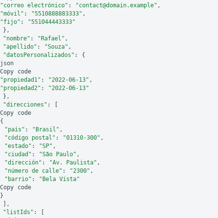
"correo electrónico"
:
"contact@domain.example"
,
"móvil"
:
"5510888883333"
,
"fijo"
:
"551044443333"
},
"nombre"
:
"Rafael"
,
"apellido"
:
"Souza"
,
"datosPersonalizados"
:
{
json
Copy
code
"propiedad1"
:
"2022-06-13"
,
"propiedad2"
:
"2022-06-13"
},
"direcciones"
:
[
Copy
code
{
"país"
:
"Brasil"
,
"código postal"
:
"01310-300"
,
"estado"
:
"SP"
,
"ciudad"
:
"São Paulo"
,
"dirección"
:
"Av. Paulista"
,
"número de calle"
:
"2300"
,
"barrio"
:
"Bela Vista"
Copy
code
}
],
"listIds"
:
[