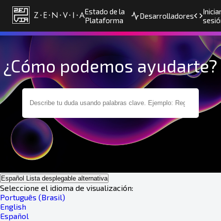
Estado de la
Inicia
Desarrolladores
Plataforma
sesió
¿Cómo podemos ayudarte?
Español
Lista desplegable alternativa
Seleccione el idioma de visualización:
Português (Brasil)
English
Español