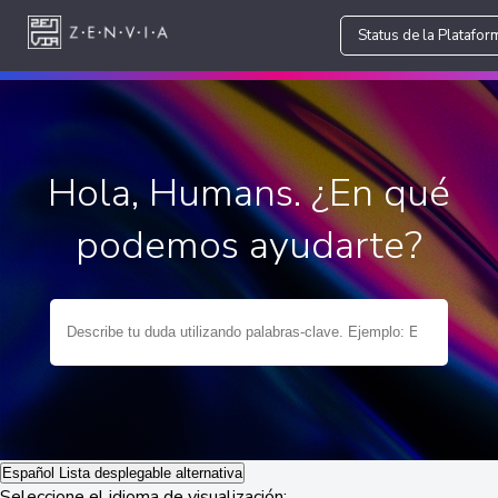
Status de la Platafor
Hola, Humans. ¿En qué
podemos ayudarte?
Español
Lista desplegable alternativa
Seleccione el idioma de visualización: