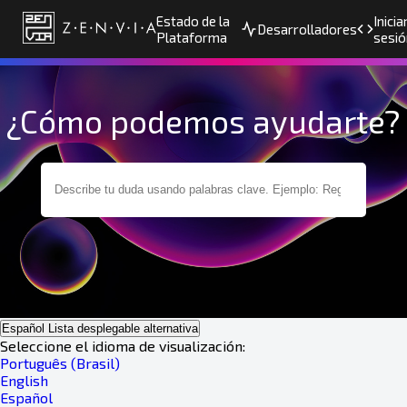
Estado de la
Inicia
Desarrolladores
Plataforma
sesió
¿Cómo podemos ayudarte?
Español
Lista desplegable alternativa
Seleccione el idioma de visualización:
Português (Brasil)
English
Español